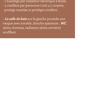
- Chauffage par radiateur électrique à fluide.
- 2 oreillers par personne ( soit 4 ), couette,
protège matelas et protèges oreillers
-
La salle de bain
sur la gauche possède une
vasque avec meuble, douche spacieuse ,
WC
,
sèche cheveux, radiateur sèche serviette
soufflant
Linge de lit et de toilette est fourni sur
demande en
supplément