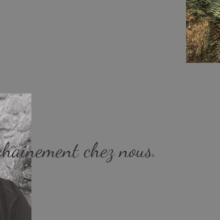
nt T2 avec balcon
À la Location pour
ochainement chez nous.