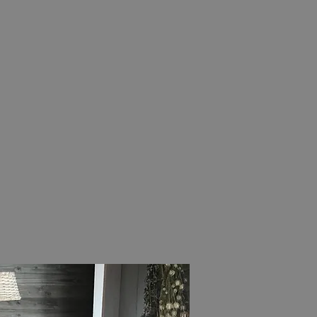
 cette maison de
. L'ambiance
ntérieur
 seront un