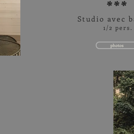
***
Studio avec 
1/2 pers.
photos
 Source