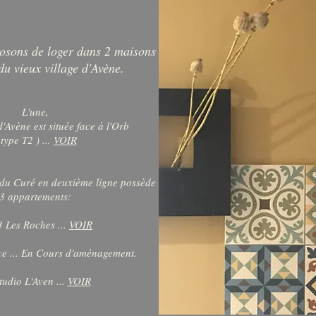
sons de loger dans 2 maisons
du vieux village d'Avène.
L'une,
'Avène est située face à l'Orb
 type T2 ) ...
VOIR
du Curé en deuxième ligne possède
3 appartements:
3 Les Roches ...
VOIR
e ... En Cours d'aménagement.
tudio L'Aven ...
VOIR