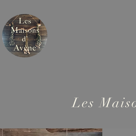
Accuei
Les Maiso