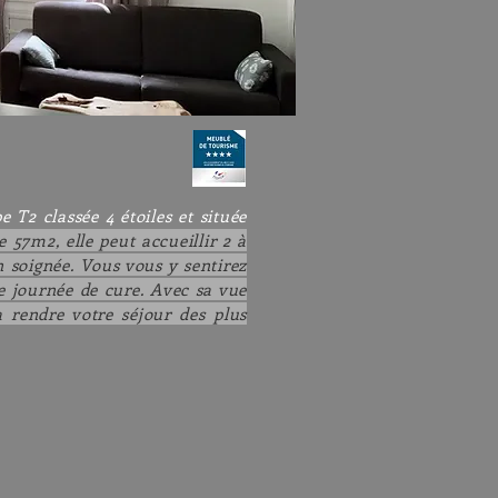
e T2 classée 4 étoiles
et située
 57m2, elle peut accueillir 2 à
 soignée. Vous vous y sentirez
e journée de cure. Avec sa vue
a rendre votre séjour des plus