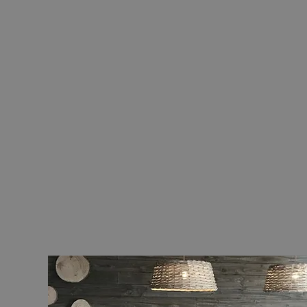
La maison du Curé
 esprit campagne, les trois appartements de
accueilleront
lors de votre
villégiature
à Avène
ique
rendra votre séjour des plus agréable.L'i
x, l'ambiance cosy et les couleurs apaisantes
allié indispensable
au bienfait de votre cure.