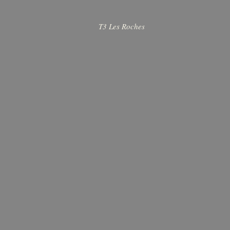
T3 Les Roches
Deux mai
La Tanner
d'Avène
****