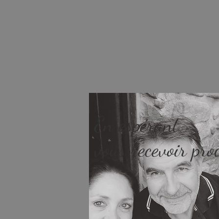
Apparteme
En espérant
vous recevoir pr