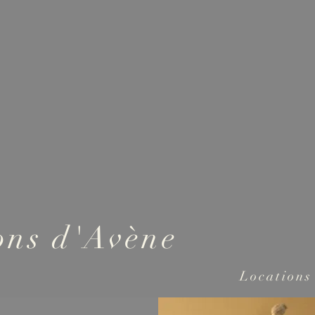
l
La Tannerie d'Avène
La Maison du Curé
ns d'Avène
Locations