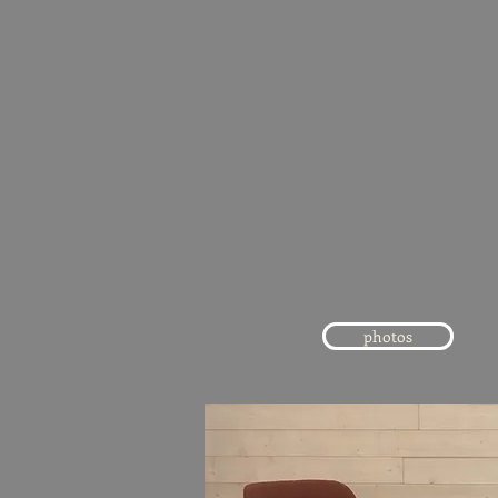
Les Roches
* * * *
T3 avec terrass
Appartement 4/5 pe
photos