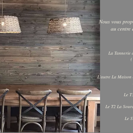
Nous vous propo
au centre 
La Tannerie d
(
L'autre La Maison 
Le T
Le T2 La Sourc
Le S