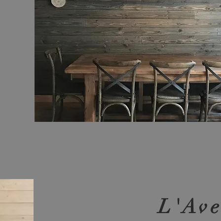
e
rs
.
L'Ave